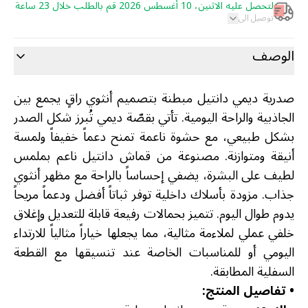
لتحصل عليه الاثنين، 10 أغسطس 2026 قم بالطلب خلال 23 ساعة
توصيل الى
الوصف
صدرية ديمي دانتيل مبطنة بتصميم أنثوي راقٍ يجمع بين
الجاذبية والراحة اليومية. تأتي بقصّة ديمي تُبرز شكل الصدر
بشكل طبيعي، مع حشوة ناعمة تمنح دعماً خفيفاً ولمسة
أنيقة ومتوازنة. مصنوعة من قماش دانتيل ناعم بملمس
لطيف على البشرة، يضفي إحساساً بالراحة مع مظهر أنثوي
جذاب. مزودة بأسلاك داخلية توفر ثباتاً أفضل ودعماً مريحاً
يدوم طوال اليوم. تتميز بحمالات رفيعة قابلة للتعديل وإغلاق
خلفي عملي لملاءمة مثالية، مما يجعلها خياراً مثالياً للارتداء
اليومي أو للمناسبات الخاصة عند تنسيقها مع القطعة
السفلية المطابقة.
•
تفاصيل المنتج: