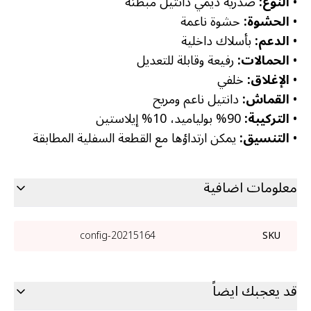
•
النوع:
صدرية ديمي دانتيل مبطنة
•
الحشوة:
حشوة ناعمة
•
الدعم:
بأسلاك داخلية
•
الحمالات:
رفيعة وقابلة للتعديل
•
الإغلاق:
خلفي
•
القماش:
دانتيل ناعم ومريح
•
التركيبة:
90% بولياميد، 10% إيلاستين
•
التنسيق:
يمكن ارتداؤها مع القطعة السفلية المطابقة
معلومات اضافية
20215164-config
SKU
قد يعجبك ايضاً