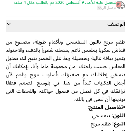
لتحصل عليه الأحد، 9 أغسطس 2026 قم بالطلب خلال 4 ساعة
توصيل الى
الوصف
طقم مريح باللون البنفسجي وبأكمام طويلة، مصنوع من
قماش سكوبا بملمس ناعم يمنحك شعوراً بالدفء والاحتواء.
يتميز بياقة عالية وتفصيلة ربط على الخصر تتيح لك تعديل
المقاس حسب راحتك. من مجموعة ماما وأنا، بإمكانك أن
تنسقي إطلالتك مع صغيرتك بأسلوب مريح وناعم لأن
أجمل الذكريات تبدأ من هنا. في بلومنج، نصمم قطعًا
ترافقك في كل فصل من فصول حياتك، واللحظات التي
تودينها أن تبقى في بالك.
•
تفاصيل المنتج:
اللون:
بنفسجي
النوع:
طقم مريح