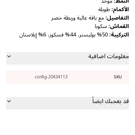
النمط:
موحّد
الأكمام:
طويلة
التفاصيل:
مع ياقة عالية وربطة خصر
القماش:
سكوبا
التركيبة:
50% بوليستر، 44% فسكوز، 6% إيلاستان
معلومات اضافية
20434113-config
SKU
قد يعجبك ايضاً