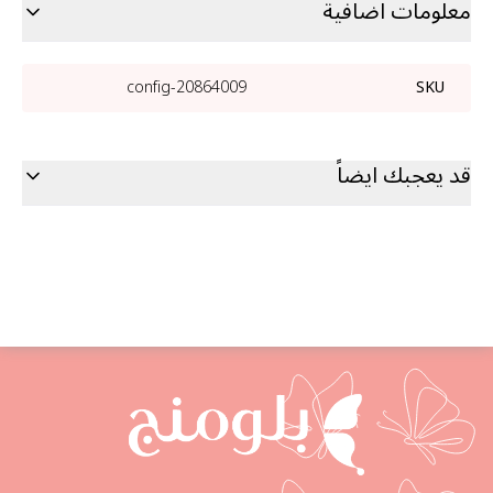
معلومات اضافية
20864009-config
SKU
قد يعجبك ايضاً