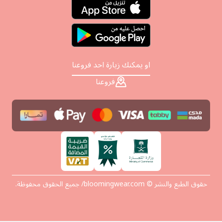
او يمكنك زيارة احد فروعنا
فروعنا
حقوق الطبع والنشر © bloomingwear.com/ جميع الحقوق محفوظة.