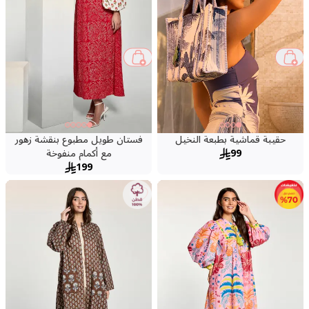
حقيبة قماشية بطبعة النخيل
فستان طويل مطبوع بنقشة زهور
99
مع أكمام منفوخة
199