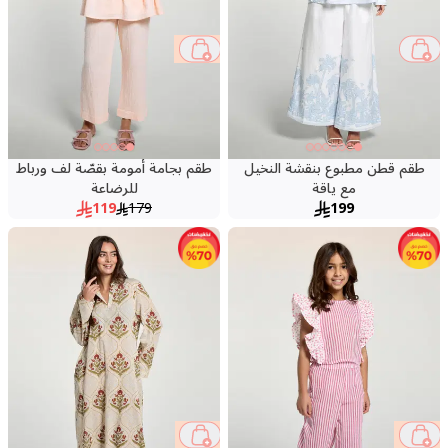
34 %
طقم قطن مطبوع بنقشة النخيل
طقم بجامة أمومة بقصّة لف ورباط
مع ياقة
للرضاعة
119
179
199
62 %
69 %