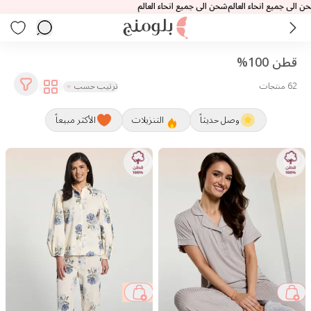
حاء العالم
قطن 100%
62 منتجات
ترتيب حسب
وصل حديثاً
التنزيلات
الأكثر مبيعاً
35 %