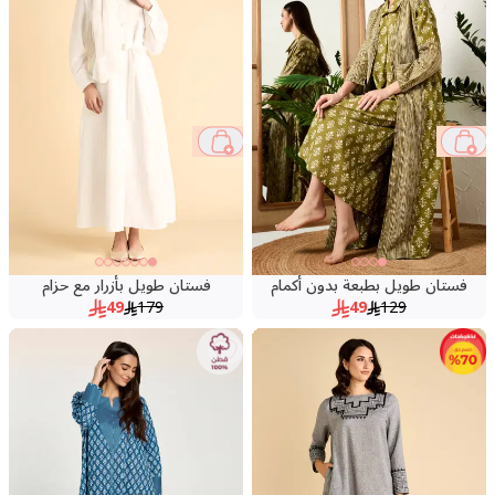
73 %
62 %
فستان طويل بطبعة بدون أكمام
فستان طويل بأزرار مع حزام
49
179
49
129