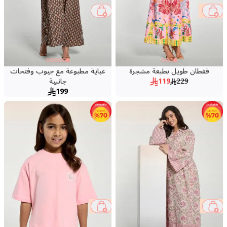
48 %
قفطان طويل بطبعة مشجرة
عباية مطبوعة مع جيوب وفتحات
229
119
جانبية
199
53 %
34 %