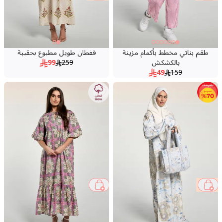
طقم بناتي مخطط بأكمام مزينة
قفطان طويل مطبوع بحقيبة
بالكشكش
259
99
49
159
71 %