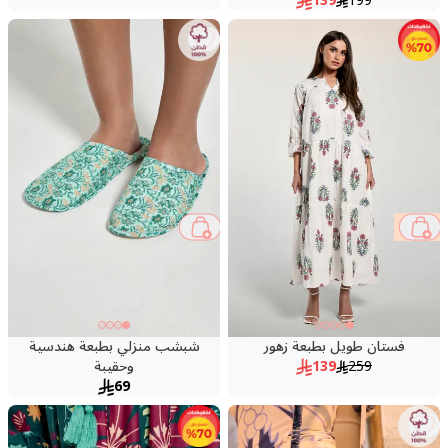
139
199
46 %
فستان طويل بطبعة زهور
شبشب منزلي بطبعة هندسية
259
139
وحقيبة
69