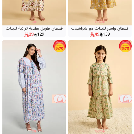
قفطان واسع للبنات مع شراشيب
قفطان طويل بطبعة تراثية للبنات
29
129
49
139
73 %
69 %