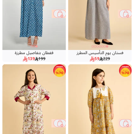
30 %
74 %
فستان يوم التأسيس المطرز
قفطان بتفاصيل مطرزة
139
199
59
229
78 %
65 %