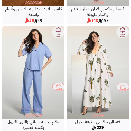
فستان ماكسي قطن بتطريز ناعم
كاش مايوه أطفال بدناديش وأكمام
وأكمام طويلة
واسعة
59
89
119
199
قفطان ماكسي بطبعة نخيل
طقم بجامة نسائي باللون الأزرق
229
بأكمام قصيرة