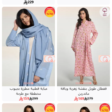
229
47 %
39 %
قفطان طويل بنقشة زهرية وياقة
عباية قطنية مطرزة بجيوب
ماندرين
مخططة مع طرحة
159
299
169
279