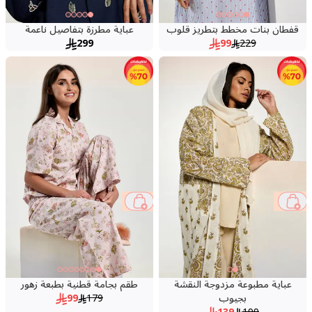
قفطان بنات مخطط بتطريز قلوب
عباية مطرزة بتفاصيل ناعمة
299
99
229
45 %
30 %
عباية مطبوعة مزدوجة النقشة
طقم بجامة قطنية بطبعة زهور
بجيوب
179
99