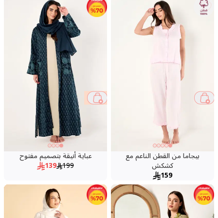
30 %
بيجاما من القطن الناعم مع
عباية أنيقة بتصميم مفتوح
كشكش
199
139
159