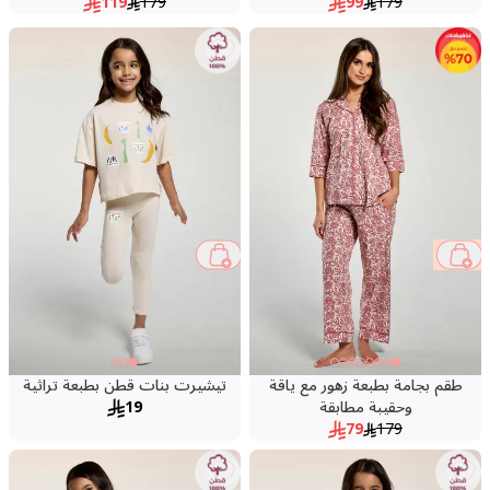
119
179
99
179
56 %
طقم بجامة بطبعة زهور مع ياقة
تيشيرت بنات قطن بطبعة تراثية
وحقيبة مطابقة
19
79
179