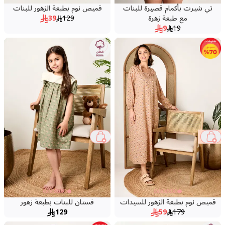
تي شيرت بأكمام قصيرة للبنات
قميص نوم بطبعة الزهور للبنات
مع طبعة زهرة
129
39
9
19
67 %
قميص نوم بطبعة الزهور للسيدات
فستان للبنات بطبعة زهور
129
59
179