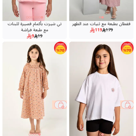
قفطان بطبعة مع ثنيات عند الظهر
تي شيرت بأكمام قصيرة للبنات
179
119
مع طبعة فراشة
9
19
70 %
53 %