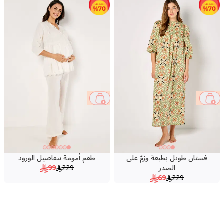
57 %
70 %
فستان طويل بطبعة وزمّ على
طقم أمومة بتفاصيل الورود
الصدر
229
99
69
229