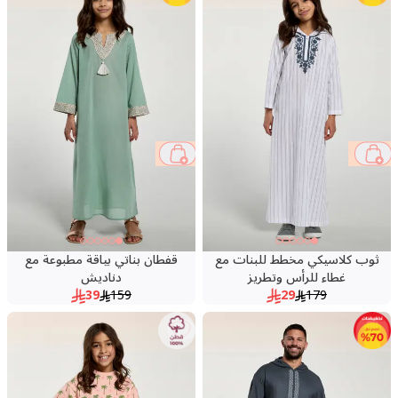
75 %
84 %
ثوب كلاسيكي مخطط للبنات مع
قفطان بناتي بياقة مطبوعة مع
غطاء للرأس وتطريز
دناديش
39
159
29
179