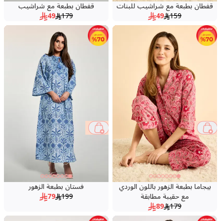
قفطان بطبعة مع شراشيب للبنات
قفطان بطبعة مع شراشيب
49
179
49
159
60 %
50 %
بيجاما بطبعة الزهور باللون الوردي
فستان بطبعة الزهور
مع حقيبة مطابقة
199
79
89
179